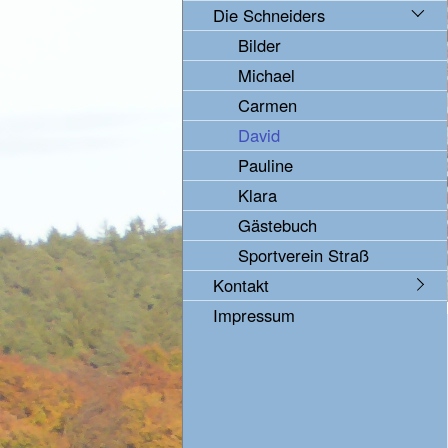
Die Schneiders
Bilder
Michael
Carmen
David
Pauline
Klara
Gästebuch
Sportverein Straß
Kontakt
Impressum